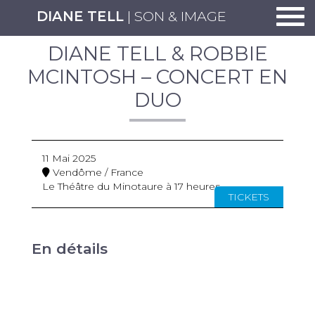
Togg
DIANE TELL
| SON & IMAGE
DIANE TELL & ROBBIE
MCINTOSH – CONCERT EN
DUO
11 Mai 2025
Vendôme / France
Le Théâtre du Minotaure à 17 heures
TICKETS
En détails