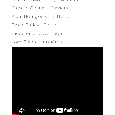
Camille Gélinas
– Claviers
Alain Bourgeois
– Batterie
Émile Farley
– Basse
Jacob Villeneuve
– Son
Loan Rixon
– Lumières