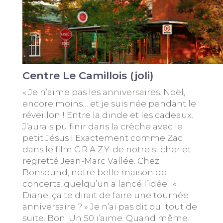
Centre Le Camillois (joli)
« Je n’aime pas les anniversaires. Noël,
encore moins… et je suis née pendant le
réveillon ! Entre la dinde et les cadeaux.
J’aurais pu finir dans la crèche avec le
petit Jésus ! Exactement comme Zac
dans le film C.R.A.Z.Y. de notre si cher et
regretté Jean-Marc Vallée. Chez
Bonsound, notre belle maison de
concerts, quelqu’un a lancé l’idée : «
Diane, ça te dirait de faire une tournée
anniversaire ? » Je n’ai pas dit oui tout de
suite. Bon. Un 50 i’aime. Quand même.