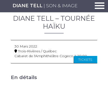
Togg
DIANE TELL
| SON & IMAGE
DIANE TELL – TOURNÉE
HAÏKU
30 Mars 2022
Trois-Rivières / Québec
Cabaret de l'Amphithéâtre Cogeco à 20:00
TICKETS
En détails