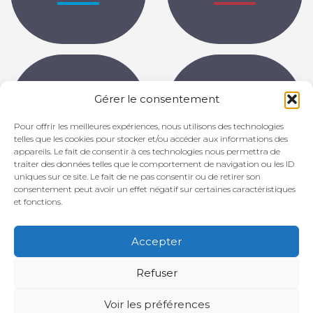
Gérer le consentement
Partitions
Archives
Pour offrir les meilleures expériences, nous utilisons des technologies
telles que les cookies pour stocker et/ou accéder aux informations des
appareils. Le fait de consentir à ces technologies nous permettra de
traiter des données telles que le comportement de navigation ou les ID
uniques sur ce site. Le fait de ne pas consentir ou de retirer son
consentement peut avoir un effet négatif sur certaines caractéristiques
et fonctions.
Diane Tell |
Mentions légales
La Newsletter de Diane Tell
Contact
Accepter
SON & IMAGE © 2026
Plan du site
Politique de cookies (UE)
Refuser
Voir les préférences