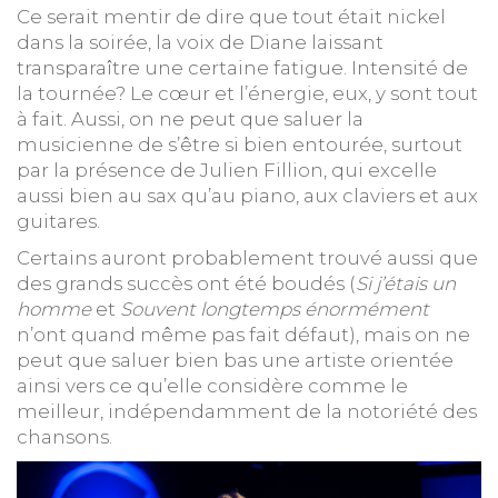
Ce serait mentir de dire que tout était nickel
dans la soirée, la voix de Diane laissant
transparaître une certaine fatigue. Intensité de
la tournée? Le cœur et l’énergie, eux, y sont tout
à fait. Aussi, on ne peut que saluer la
musicienne de s’être si bien entourée, surtout
par la présence de Julien Fillion, qui excelle
aussi bien au sax qu’au piano, aux claviers et aux
guitares.
Certains auront probablement trouvé aussi que
des grands succès ont été boudés (
Si j’étais un
homme
et
Souvent longtemps énormément
n’ont quand même pas fait défaut), mais on ne
peut que saluer bien bas une artiste orientée
ainsi vers ce qu’elle considère comme le
meilleur, indépendamment de la notoriété des
chansons.