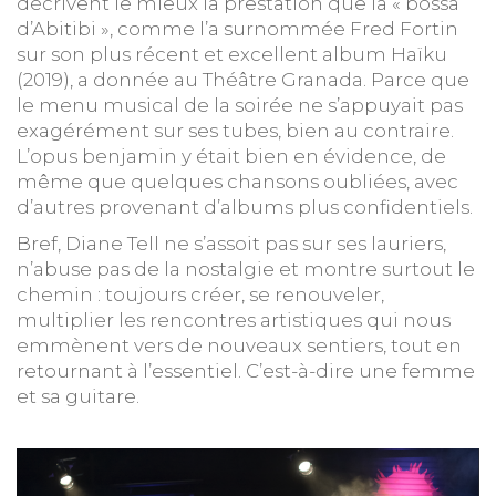
décrivent le mieux la prestation que la « bossa
d’Abitibi », comme l’a surnommée Fred Fortin
sur son plus récent et excellent album Haïku
(2019), a donnée au Théâtre Granada. Parce que
le menu musical de la soirée ne s’appuyait pas
exagérément sur ses tubes, bien au contraire.
L’opus benjamin y était bien en évidence, de
même que quelques chansons oubliées, avec
d’autres provenant d’albums plus confidentiels.
Bref, Diane Tell ne s’assoit pas sur ses lauriers,
n’abuse pas de la nostalgie et montre surtout le
chemin : toujours créer, se renouveler,
multiplier les rencontres artistiques qui nous
emmènent vers de nouveaux sentiers, tout en
retournant à l’essentiel. C’est-à-dire une femme
et sa guitare.