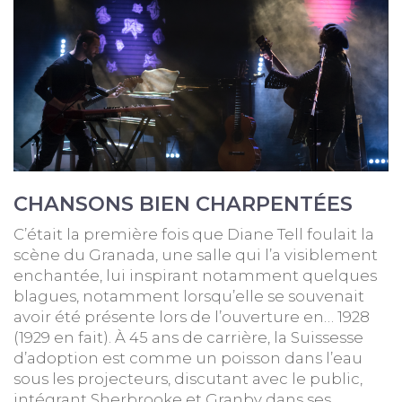
CHANSONS BIEN CHARPENTÉES
C’était la première fois que Diane Tell foulait la
scène du Granada, une salle qui l’a visiblement
enchantée, lui inspirant notamment quelques
blagues, notamment lorsqu’elle se souvenait
avoir été présente lors de l’ouverture en… 1928
(1929 en fait). À 45 ans de carrière, la Suissesse
d’adoption est comme un poisson dans l’eau
sous les projecteurs, discutant avec le public,
intégrant Sherbrooke et Granby dans ses