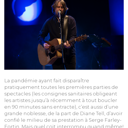
La pandémie ayant fait disparaître
pratiquement toutes les premières parties de
spectacles (les consignes sanitaires obligeant
les artistes jusqu’à récemment à tout boucler
en 90 minutes sans entracte), c’est aussi d’une
grande noblesse, de la part de Diane Tell, d’avoir
confié le milieu de sa prestation à Serge Farley-
Fortin. Mais quel coït interrompu quand même!