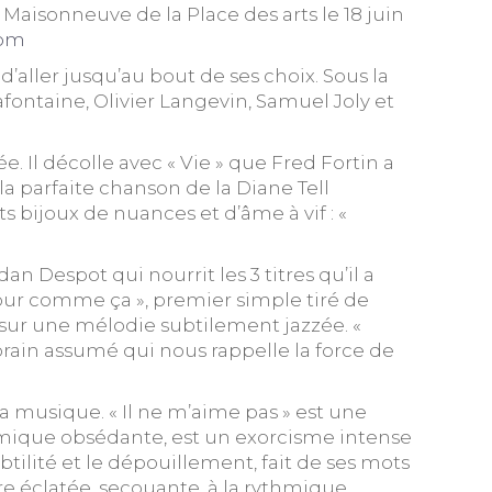
Maisonneuve de la Place des arts le 18 juin
com
’aller jusqu’au bout de ses choix. Sous la
afontaine, Olivier Langevin, Samuel Joly et
. Il décolle avec « Vie » que Fred Fortin a
la parfaite chanson de la Diane Tell
s bijoux de nuances et d’âme à vif : «
n Despot qui nourrit les 3 titres qu’il a
mour comme ça », premier simple tiré de
e sur une mélodie subtilement jazzée. «
ain assumé qui nous rappelle la force de
la musique. « Il ne m’aime pas » est une
ythmique obsédante, est un exorcisme intense
ubtilité et le dépouillement, fait de ses mots
ure éclatée, secouante, à la rythmique