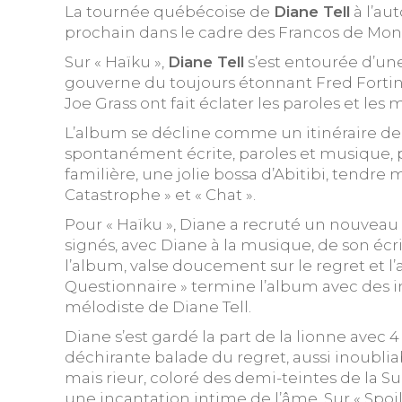
La tournée québécoise de
Diane Tell
à l’au
prochain dans le cadre des Francos de Mont
Sur « Haïku »,
Diane Tell
s’est entourée d’une
gouverne du toujours étonnant Fred Fortin, à
Joe Grass ont fait éclater les paroles et le
L’album se décline comme un itinéraire de l’
spontanément écrite, paroles et musique, pou
familière, une jolie bossa d’Abitibi, tendre 
Catastrophe » et « Chat ».
Pour « Haïku », Diane a recruté un nouveau co
signés, avec Diane à la musique, de son éc
l’album, valse doucement sur le regret et l
Questionnaire » termine l’album avec des 
mélodiste de Diane Tell.
Diane s’est gardé la part de la lionne avec 
déchirante balade du regret, aussi inoublia
mais rieur, coloré des demi-teintes de la Sui
une incantation intime de l’âme. Sur « Spoil