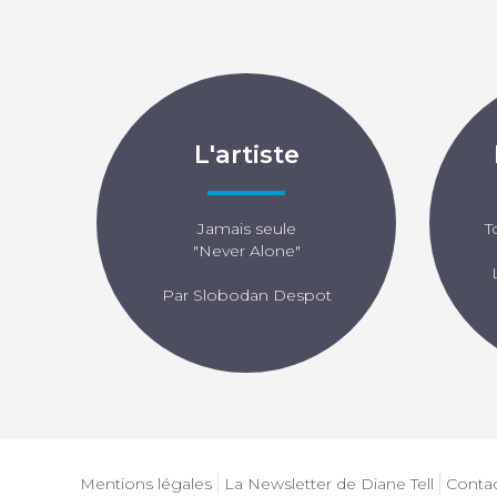
L'artiste
Jamais seule
T
"Never Alone"
Par Slobodan Despot
Mentions légales
La Newsletter de Diane Tell
Conta