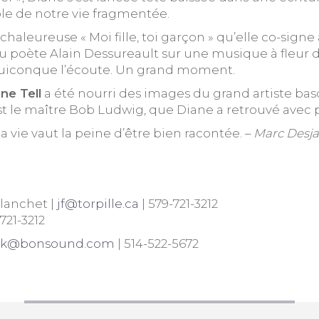
ble de notre vie fragmentée.
chaleureuse « Moi fille, toi garçon » qu’elle co-signe 
u poète Alain Dessureault sur une musique à fleur d
quiconque l’écoute. Un grand moment.
ne Tell
a été nourri des images du grand artiste basq
st le maître Bob Ludwig, que Diane a retrouvé avec pla
a vie vaut la peine d’être bien racontée. –
Marc Desja
Blanchet |
jf@torpille.ca
| 579-721-3212
721-3212
ick@bonsound.com
| 514-522-5672