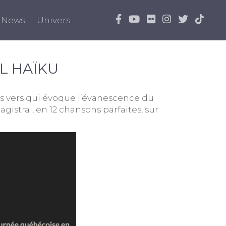
News
Univers
L HAÏKU
ois vers qui évoque l’évanescence du
stral, en 12 chansons parfaites, sur