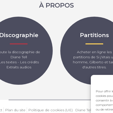
À PROPOS
Discographie
Partitions
oute la discographie de
Acheter en ligne les
Diane Tell
partitions de Si j'étais 
Les textes - Les crédits
homme, Gilberto et ta
Extraits audios
d'autres titres.
Pour offrir 
cookies pour
consentir à 
comportement
ou de retire
ct
Plan du site
Politique de cookies (UE)
Diane Tell | SON & 