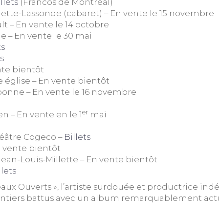
llets
(Francos de Montréal)
liette-Lassonde (cabaret) – En vente le 15 novembre
lt – En vente le 14 octobre
île – En vente le 30 mai
ts
ts
nte bientôt
te église – En vente bientôt
bonne – En vente le 16 novembre
er
en – En vente en le 1
mai
héâtre Cogeco –
Billets
n vente bientôt
e Jean-Louis-Millette – En vente bientôt
llets
deaux Ouverts », l’artiste surdouée et productrice i
s sentiers battus avec un album remarquablement act