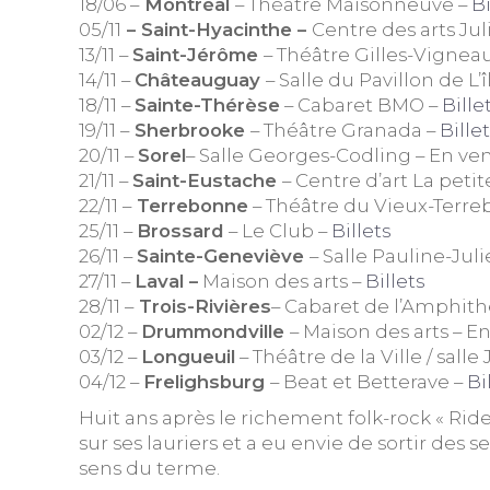
18/06 –
Montréal
– Théâtre Maisonneuve –
Bi
05/11
– Saint-Hyacinthe –
Centre des arts Ju
13/11 –
Saint-Jérôme
– Théâtre Gilles-Vigneau
14/11 –
Châteauguay
– Salle du Pavillon de L’
18/11 –
Sainte-Thérèse
– Cabaret BMO –
Bille
19/11 –
Sherbrooke
– Théâtre Granada –
Bille
20/11 –
Sorel
– Salle Georges-Codling – En ve
21/11 –
Saint-Eustache
– Centre d’art La peti
22/11 –
Terrebonne
– Théâtre du Vieux-Terre
25/11 –
Brossard
– Le Club –
Billets
26/11 –
Sainte-Geneviève
– Salle Pauline-Juli
27/11 –
Laval –
Maison des arts –
Billets
28/11 –
Trois-Rivières
– Cabaret de l’Amphit
02/12 –
Drummondville
– Maison des arts – E
03/12 –
Longu
euil
– Théâtre de la Ville / sall
04/12 –
Frelighsburg
– Beat et Betterave –
Bi
Huit ans après le richement folk-rock « Ri
sur ses lauriers et a eu envie de sortir de
sens du terme.