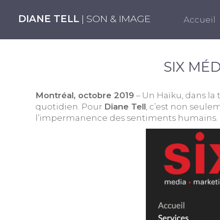
DIANE TELL
| SON & IMAGE
Accueil
SIX MÉ
Montréal, octobre 2019
– Un Haïku, dans la 
quotidien. Pour
Diane Tell
, c’est non seule
l’impermanence des sentiments humains.