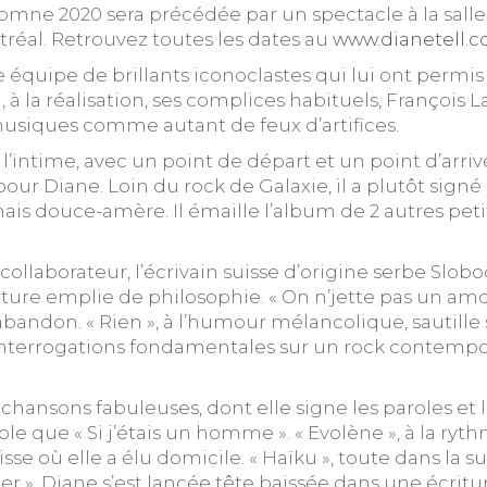
tomne 2020 sera précédée par un spectacle à la salle 
réal. Retrouvez toutes les dates au
www.dianetell.
 équipe de brillants iconoclastes qui lui ont permis d
 la réalisation, ses complices habituels, François L
s musiques comme autant de feux d’artifices.
intime, avec un point de départ et un point d’arrivée
r Diane. Loin du rock de Galaxie, il a plutôt signé 
mais douce-amère. Il émaille l’album de 2 autres petit
llaborateur, l’écrivain suisse d’origine serbe Sloboda
riture emplie de philosophie. « On n’jette pas un a
’abandon. « Rien », à l’humour mélancolique, sautill
interrogations fondamentales sur un rock contempor
4 chansons fabuleuses, dont elle signe les paroles et 
ble que « Si j’étais un homme ». « Evolène », à la r
sse où elle a élu domicile. « Haïku », toute dans la s
er », Diane s’est lancée tête baissée dans une écrit