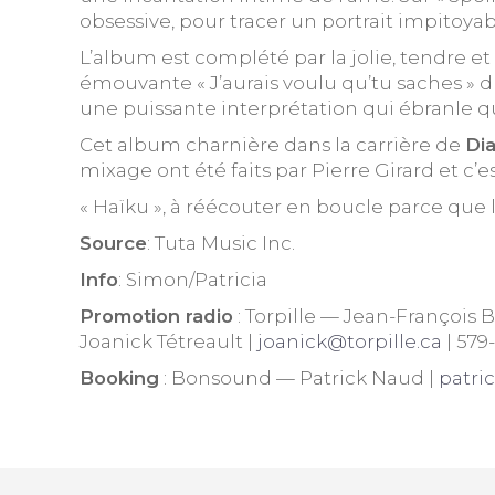
obsessive, pour tracer un portrait impitoya
L’album est complété par la jolie, tendre et 
émouvante « J’aurais voulu qu’tu saches » d
une puissante interprétation qui ébranle 
Cet album charnière dans la carrière de
Dia
mixage ont été faits par Pierre Girard et c’e
« Haïku », à réécouter en boucle parce que l
Source
: Tuta Music Inc.
Info
: Simon/Patricia
Promotion radio
: Torpille — Jean-François 
Joanick Tétreault |
joanick@torpille.ca
| 579-
Booking
: Bonsound — Patrick Naud |
patr