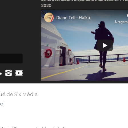
ué de Six Média.
el