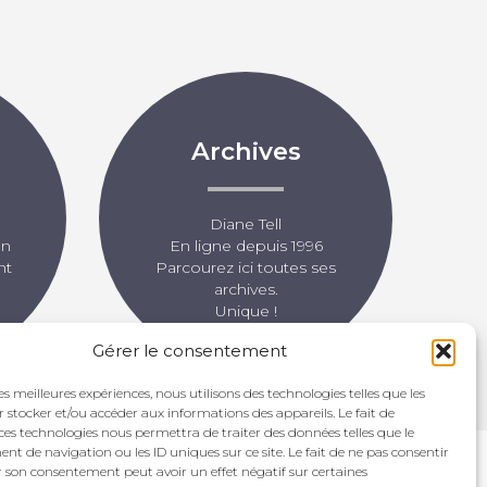
Archives
Diane Tell
un
En ligne depuis 1996
nt
Parcourez ici toutes ses
archives.
Unique !
Gérer le consentement
les meilleures expériences, nous utilisons des technologies telles que les
 stocker et/ou accéder aux informations des appareils. Le fait de
ces technologies nous permettra de traiter des données telles que le
 de navigation ou les ID uniques sur ce site. Le fait de ne pas consentir
r son consentement peut avoir un effet négatif sur certaines
IMAGE © 2026