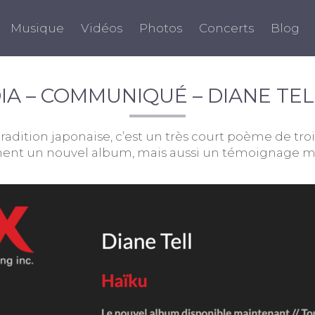
Musique
Vidéos
Photos
Concerts
Blog
DIA – COMMUNIQUÉ – DIANE TEL
tradition japonaise, c’est un très court poème de tr
ment un nouvel album, mais aussi un témoignage magi